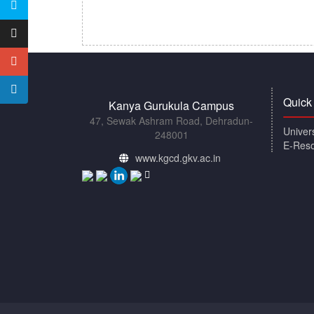
Quick
Kanya Gurukula Campus
47, Sewak Ashram Road, Dehradun-
Univer
248001
E-Res
www.kgcd.gkv.ac.in