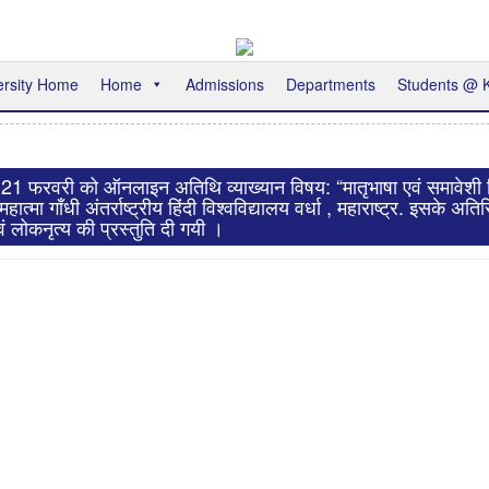
ersity Home
Home
Admissions
Departments
Students @
: 21 फरवरी को ऑनलाइन अतिथि व्याख्यान विषय: “मातृभाषा एवं समावेशी शिक
हात्मा गाँधी अंतर्राष्ट्रीय हिंदी विश्वविद्यालय वर्धा , महाराष्ट्र. इसके अत
लोकनृत्य की प्रस्तुति दी गयी ।